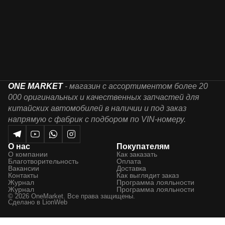
ONE MARKET
- магазин с ассортиментом более 20
000 оригинальных и качественных запчастей для
китайских автомобилей в наличии и под заказ
напрямую с фабрик с подбором по VIN-номеру.
О нас
Покупателям
О компании
Как заказать
Благотворительность
Оплата
Вакансии
Доставка
Контакты
Как выглядит заказ
Журнал
Программа лояльности
Журнал
Программа лояльности
© 2026 OneMarket. Все права защищены.
Сделано в
LionWeb