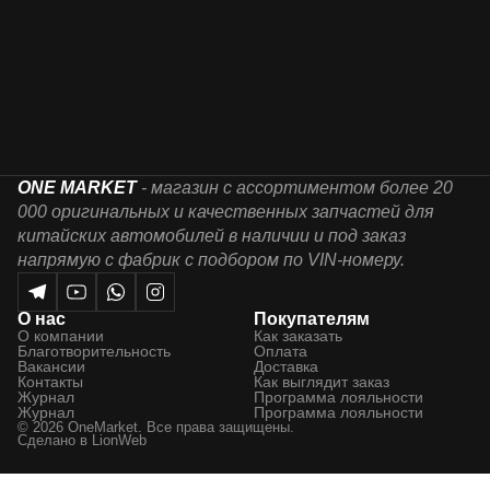
ONE MARKET
- магазин с ассортиментом более 20
000 оригинальных и качественных запчастей для
китайских автомобилей в наличии и под заказ
напрямую с фабрик с подбором по VIN-номеру.
О нас
Покупателям
О компании
Как заказать
Благотворительность
Оплата
Вакансии
Доставка
Контакты
Как выглядит заказ
Журнал
Программа лояльности
Журнал
Программа лояльности
© 2026 OneMarket. Все права защищены.
Сделано в
LionWeb