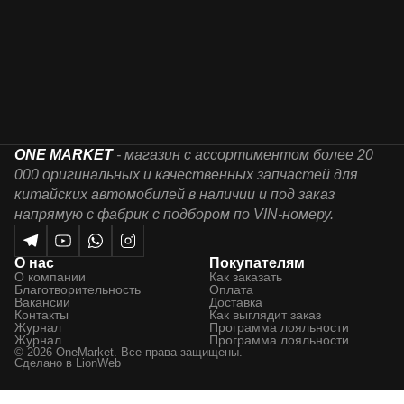
ONE MARKET
- магазин с ассортиментом более 20
000 оригинальных и качественных запчастей для
китайских автомобилей в наличии и под заказ
напрямую с фабрик с подбором по VIN-номеру.
О нас
Покупателям
О компании
Как заказать
Благотворительность
Оплата
Вакансии
Доставка
Контакты
Как выглядит заказ
Журнал
Программа лояльности
Журнал
Программа лояльности
© 2026 OneMarket. Все права защищены.
Сделано в
LionWeb