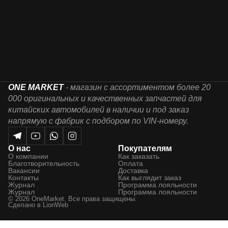
ONE MARKET
- магазин с ассортиментом более 20
000 оригинальных и качественных запчастей для
китайских автомобилей в наличии и под заказ
напрямую с фабрик с подбором по VIN-номеру.
О нас
Покупателям
О компании
Как заказать
Благотворительность
Оплата
Вакансии
Доставка
Контакты
Как выглядит заказ
Журнал
Программа лояльности
Журнал
Программа лояльности
© 2026 OneMarket. Все права защищены.
Сделано в
LionWeb