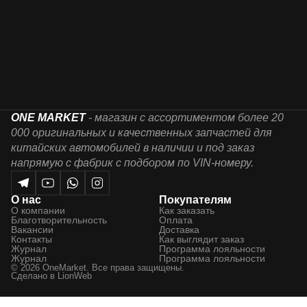
ONE MARKET
- магазин с ассортиментом более 20
000 оригинальных и качественных запчастей для
китайских автомобилей в наличии и под заказ
напрямую с фабрик с подбором по VIN-номеру.
О нас
Покупателям
О компании
Как заказать
Благотворительность
Оплата
Вакансии
Доставка
Контакты
Как выглядит заказ
Журнал
Программа лояльности
Журнал
Программа лояльности
© 2026 OneMarket. Все права защищены.
Сделано в
LionWeb