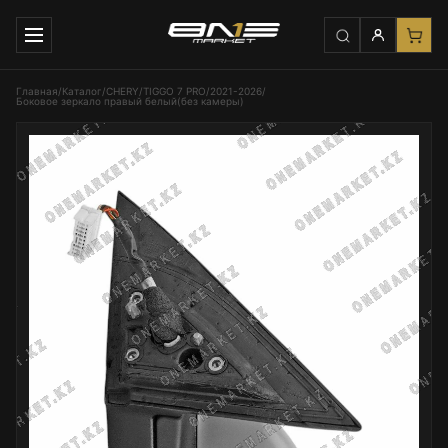
Главная
/
Каталог
/
CHERY
/
TIGGO 7 PRO
/
2021-2026
/
Боковое зеркало правый белый(без камеры)