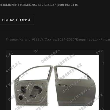
Г.ШЫМКЕНТ ЖИБЕК ЖОЛЫ 78/14
+7 (700) 193-03-03
ВСЕ КАТЕГОРИИ
Главная
/
Каталог
/
GEELY
/
Coolray
/
2024-2025
/
Дверь передний пра