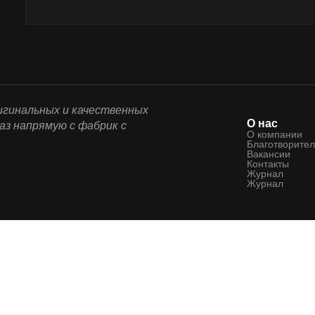
ригинальных и качественных
О нас
аз напрямую с фабрик с
О компании
Благотворител
Вакансии
Контакты
Журнал
Журнал