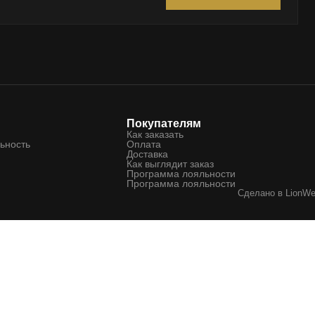
Покупателям
Как заказать
ьность
Оплата
Доставка
Как выглядит заказ
Программа лояльности
Программа лояльности
Сделано в
LionW