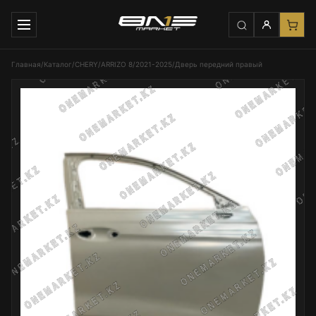
Главная
/
Каталог
/
CHERY
/
ARRIZO 8
/
2021-2025
/
Дверь передний правый