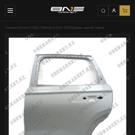
Главная
/
Каталог
/
GEELY
/
Monjaro
/
2021-2023
/
Дверь задний левый