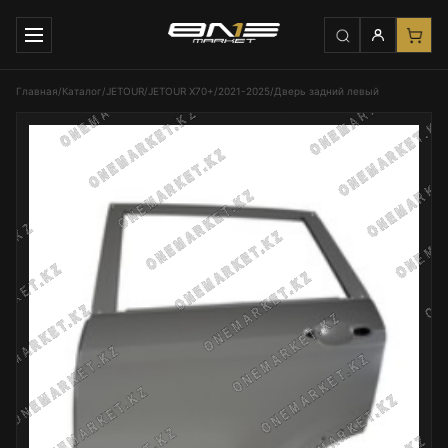
Главная
/
Каталог
/
JETOUR
/
JETOUR X70+
/
2021-2025
/
Дверь задний левый