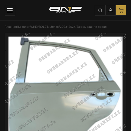
Главная
/
Каталог
/
CHEVROLET
/
Monza
/
2023-2024
/
Дверь задняя левая