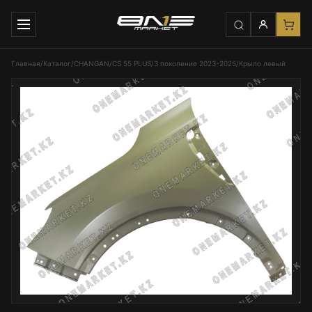
Главная
/
Каталог
/
CHANGAN
/
CS 55 PLUS
/
3 поколение 2023-2025
/
Крыло левый