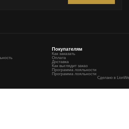
Покупателям
Как заказать
ьность
Оплата
Доставка
Как выглядит заказ
Программа лояльности
Программа лояльности
Сделано в
LionW