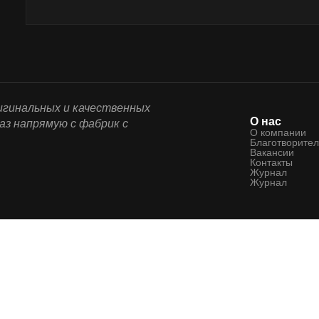
ригинальных и качественных
О нас
аз напрямую с фабрик с
О компании
Благотворител
Вакансии
Контакты
Журнал
Журнал