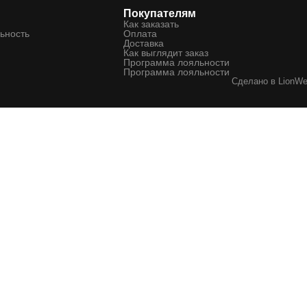
Покупателям
Как заказать
ьность
Оплата
Доставка
Как выглядит заказ
Программа лояльности
Программа лояльности
Сделано в
LionW