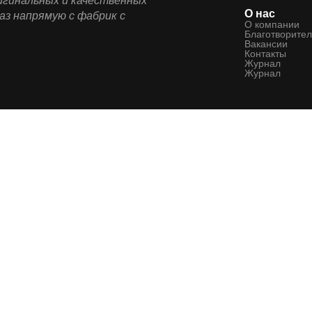
ригинальных и качественных
О нас
аз напрямую с фабрик с
О компании
Благотворител
Вакансии
Контакты
Журнал
Журнал