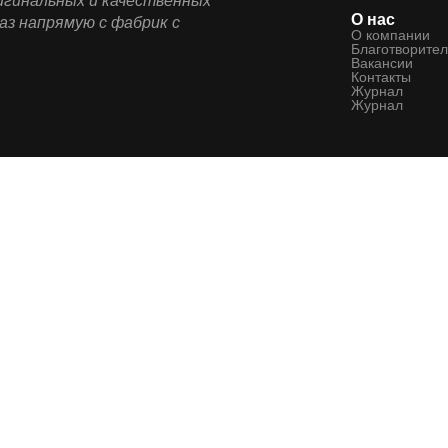
ригинальных и качественных
О нас
аз напрямую с фабрик с
О компании
Благотворител
Вакансии
Контакты
Журнал
Журнал