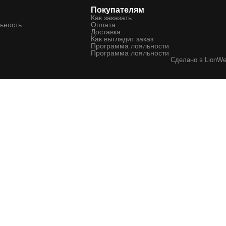
Покупателям
Как заказать
ьность
Оплата
Доставка
Как выглядит заказ
Программа лояльности
Программа лояльности
Сделано в
LionW