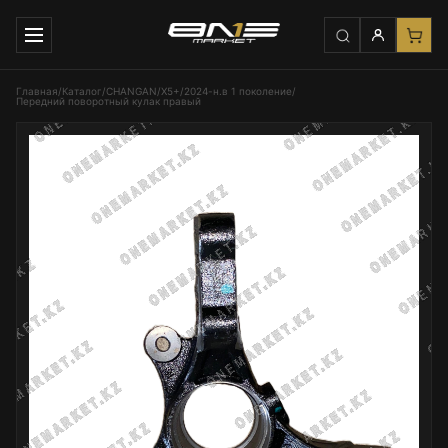
Главная
/
Каталог
/
CHANGAN
/
Х5+
/
2024-н.в 1 поколение
/
Передний поворотный кулак правый