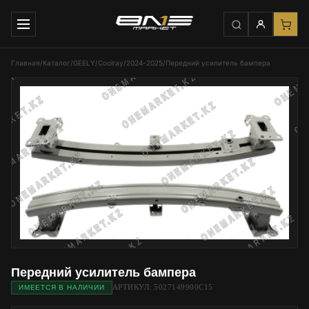
Главная
/
Каталог
/
GEELY
/
Coolray
/
2024-2025
/
Передний усилитель бампера
Передний усилитель бампера
АРТИКУЛ: 5027149900C15
ИМЕЕТСЯ В НАЛИЧИИ