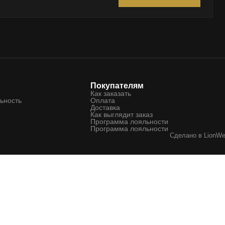
Покупателям
Как заказать
ьность
Оплата
Доставка
Как выглядит заказ
Программа лояльности
Программа лояльности
Сделано в
LionW