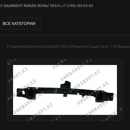
Г.ШЫМКЕНТ ЖИБЕК ЖОЛЫ 78/14
+7 (700) 193-03-03
ВСЕ КАТЕГОРИИ
Главная
/
Каталог
/
CHANGAN
/
UNI-V
/
Комплектация Tech 1.5
/
Передн