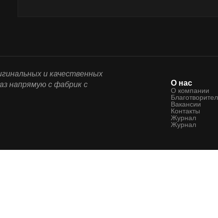
ригинальных и качественных
О нас
аз напрямую с фабрик с
О компании
Благотворител
Вакансии
Контакты
Журнал
Журнал