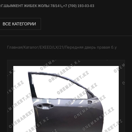
Г.ШЫМКЕНТ ЖИБЕК ЖОЛЫ 78/14
+7 (700) 193-03-03
ВСЕ КАТЕГОРИИ
Главная
/
Каталог
/
EXEED
/
LX
/
21
/
Передняя дверь правая б.у