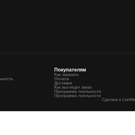
Покупателям
Как заказать
ьность
Оплата
Доставка
Как выглядит заказ
Программа лояльности
Программа лояльности
Сделано в
LionW