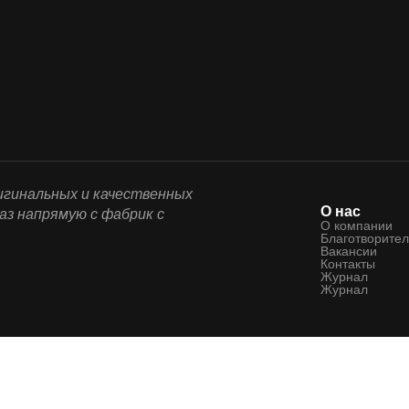
ригинальных и качественных
О нас
аз напрямую с фабрик с
О компании
Благотворител
Вакансии
Контакты
Журнал
Журнал