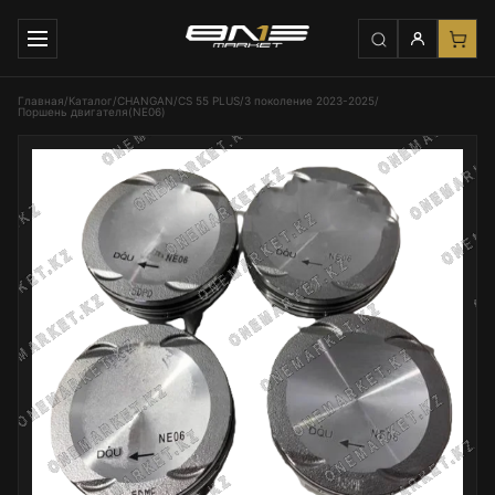
Главная
/
Каталог
/
CHANGAN
/
CS 55 PLUS
/
3 поколение 2023-2025
/
Поршень двигателя(NE06)