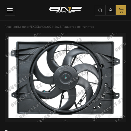
Главная
/
Каталог
/
EXEED
/
VX
/
2021-2025
/
Радиатор вентилятор