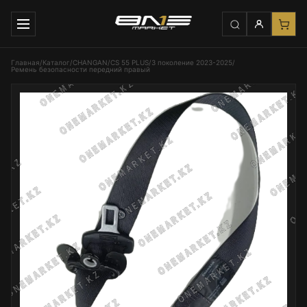
Главная
/
Каталог
/
CHANGAN
/
CS 55 PLUS
/
3 поколение 2023-2025
/
Ремень безопасности передний правый