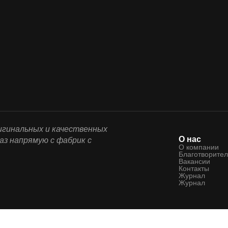
ригинальных и качественных
О нас
аз напрямую с фабрик с
О компании
Благотворител
Вакансии
Контакты
Журнал
Журнал