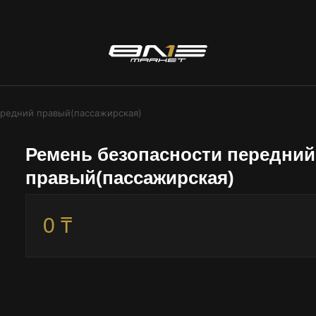
ередний правый(пассажирская)
Ремень безопасности передний
правый(пассажирская)
0 ₸