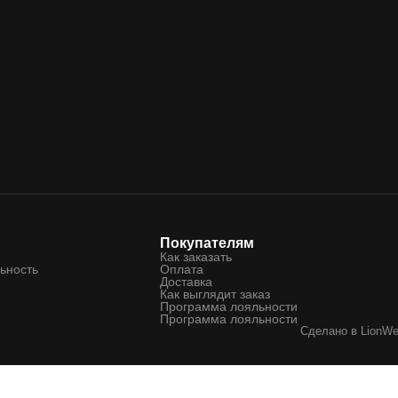
Покупателям
Как заказать
ьность
Оплата
Доставка
Как выглядит заказ
Программа лояльности
Программа лояльности
Сделано в
LionW