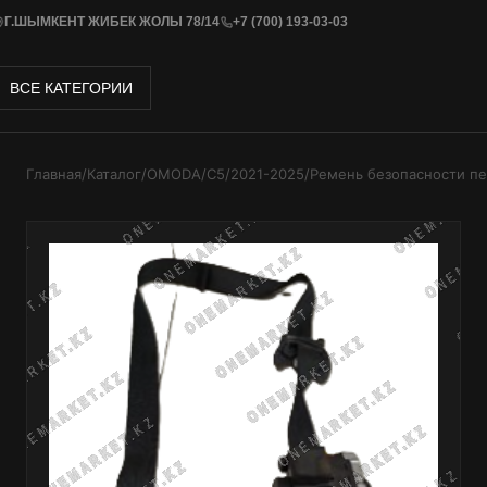
Г.ШЫМКЕНТ ЖИБЕК ЖОЛЫ 78/14
+7 (700) 193-03-03
ВСЕ КАТЕГОРИИ
Главная
/
Каталог
/
OMODA
/
C5
/
2021-2025
/
Ремень безопасности п