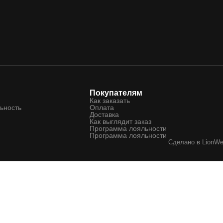
Покупателям
Как заказать
ьность
Оплата
Доставка
Как выглядит заказ
Программа лояльности
Программа лояльности
Сделано в
LionW