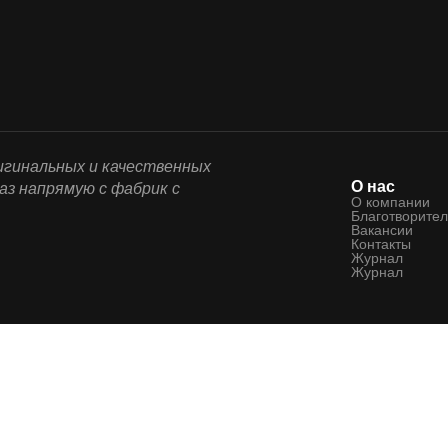
ригинальных и качественных
О нас
аз напрямую с фабрик с
О компании
Благотворител
Вакансии
Контакты
Журнал
Журнал