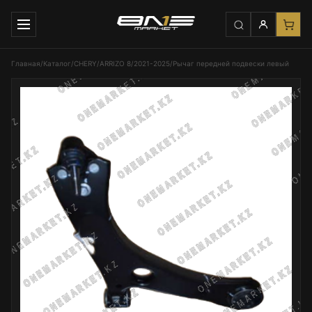
Главная
/
Каталог
/
CHERY
/
ARRIZO 8
/
2021-2025
/
Рычаг передней подвески левый