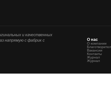
ригинальных и качественных
О нас
аз напрямую с фабрик с
О компании
Благотворител
Вакансии
Контакты
Журнал
Журнал