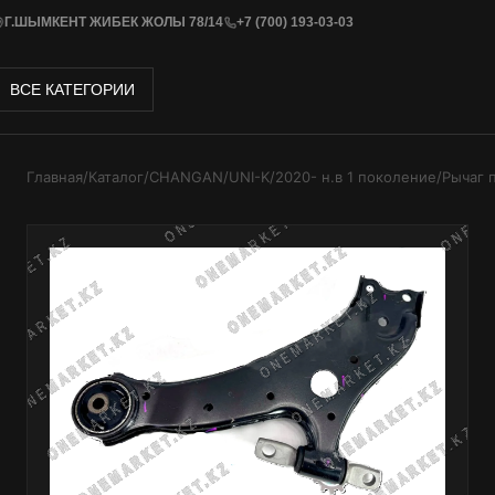
Г.ШЫМКЕНТ ЖИБЕК ЖОЛЫ 78/14
+7 (700) 193-03-03
ВСЕ КАТЕГОРИИ
Главная
/
Каталог
/
CHANGAN
/
UNI-K
/
2020- н.в 1 поколение
/
Рычаг 