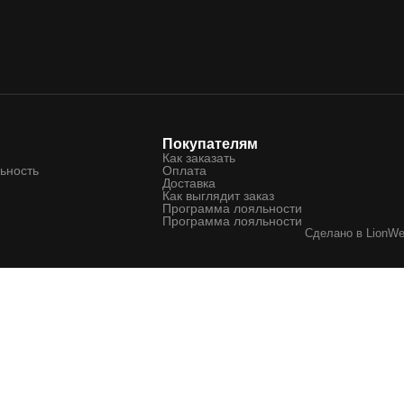
Покупателям
Как заказать
ьность
Оплата
Доставка
Как выглядит заказ
Программа лояльности
Программа лояльности
Сделано в
LionW