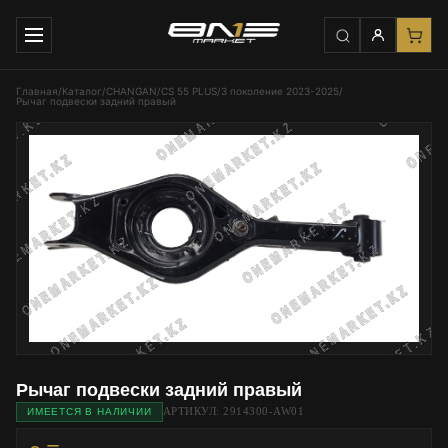
Главная
/
Каталог
/
CHANGAN
/
CS 55 PLUS
/
3 поколение 2023-2025
/
Рычаг подвески задний правый
Рычаг подвески задний правый
АРТИКУЛ: 2914300-AW01
ИМЕЕТСЯ В НАЛИЧИИ