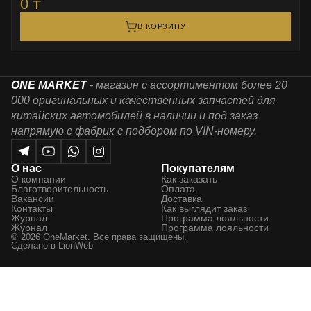
0 ₸
В КОРЗИНУ
ONE MARKET
- магазин с ассортиментом более 20
000 оригинальных и качественных запчастей для
китайских автомобилей в наличии и под заказ
напрямую с фабрик с подбором по VIN-номеру.
О нас
Покупателям
О компании
Как заказать
Благотворительность
Оплата
Вакансии
Доставка
Контакты
Как выглядит заказ
Журнал
Программа лояльности
Журнал
Программа лояльности
© 2026 OneMarket. Все права защищены.
Сделано в
LionWeb