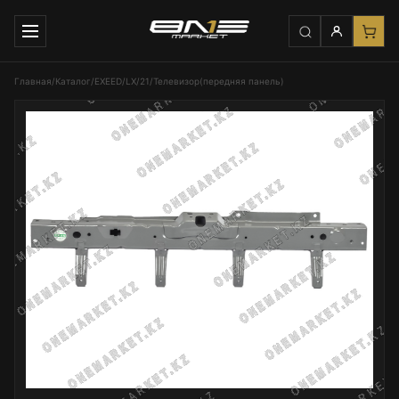
Главная
/
Каталог
/
EXEED
/
LX
/
21
/
Телевизор(передняя панель)