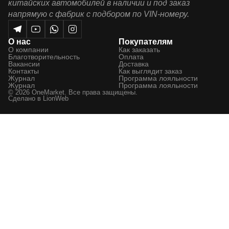
китайских автомобилей в наличии и под заказ
напрямую с фабрик с подбором по VIN-номеру.
О нас
Покупателям
О компании
Как заказать
Благотворительность
Оплата
Вакансии
Доставка
Контакты
Как выглядит заказ
Журнал
Программа лояльности
Журнал
Программа лояльности
© 2026 OneMarket. Все права защищены.
Сделано в
LionWeb