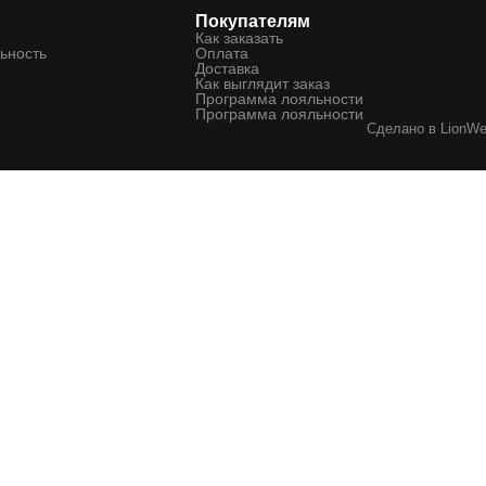
Покупателям
Как заказать
ьность
Оплата
Доставка
Как выглядит заказ
Программа лояльности
Программа лояльности
Сделано в
LionW