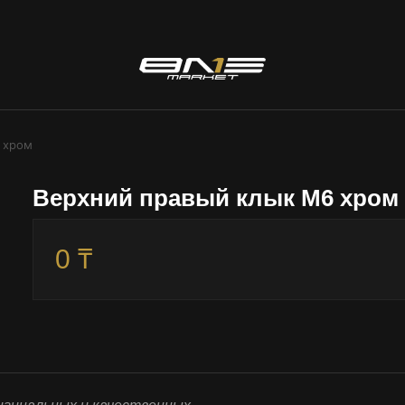
 хром
Верхний правый клык М6 хром
0 ₸