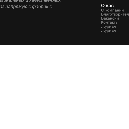
ригинальных и качественных
О нас
аз напрямую с фабрик с
О компании
Благотворител
Вакансии
Контакты
Журнал
Журнал