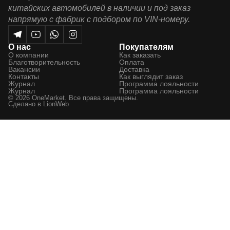
китайских автомобилей в наличии и под заказ
напрямую с фабрик с подбором по VIN-номеру.
О нас
Покупателям
О компании
Как заказать
Благотворительность
Оплата
Вакансии
Доставка
Контакты
Как выглядит заказ
Журнал
Программа лояльности
Журнал
Программа лояльности
© 2026 OneMarket. Все права защищены.
Сделано в
LionWeb