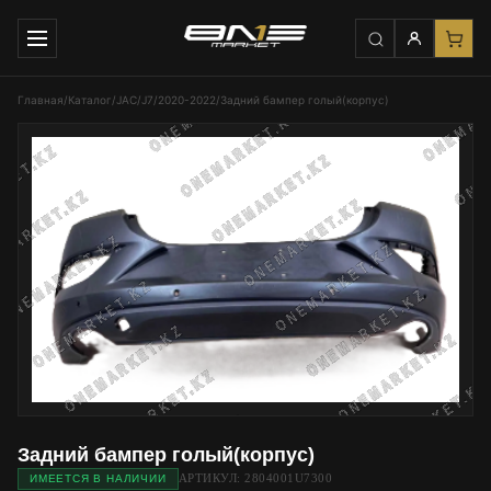
Главная
/
Каталог
/
JAC
/
J7
/
2020-2022
/
Задний бампер голый(корпус)
Задний бампер голый(корпус)
АРТИКУЛ: 2804001U7300
ИМЕЕТСЯ В НАЛИЧИИ