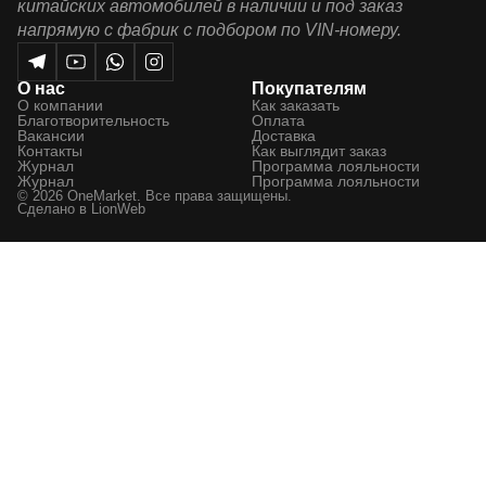
китайских автомобилей в наличии и под заказ
напрямую с фабрик с подбором по VIN-номеру.
О нас
Покупателям
О компании
Как заказать
Благотворительность
Оплата
Вакансии
Доставка
Контакты
Как выглядит заказ
Журнал
Программа лояльности
Журнал
Программа лояльности
© 2026 OneMarket. Все права защищены.
Сделано в
LionWeb