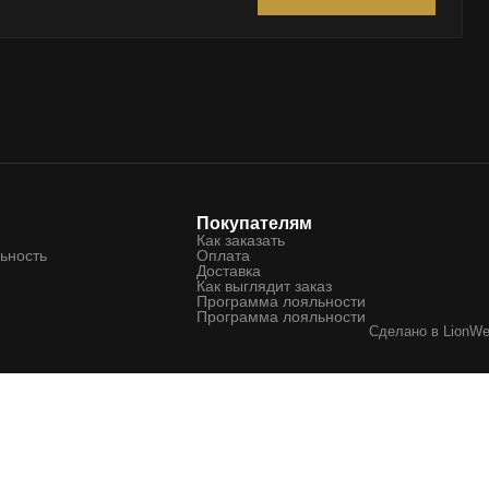
Покупателям
Как заказать
ьность
Оплата
Доставка
Как выглядит заказ
Программа лояльности
Программа лояльности
Сделано в
LionW