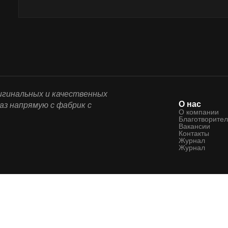
ригинальных и качественных
О нас
аз напрямую с фабрик с
О компании
Благотворител
Вакансии
Контакты
Журнал
Журнал