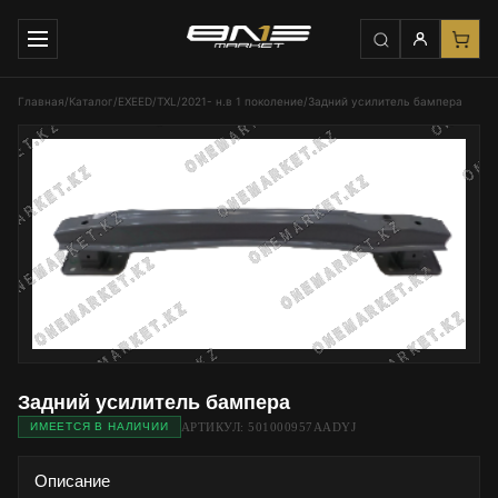
Главная
/
Каталог
/
EXEED
/
TXL
/
2021- н.в 1 поколение
/
Задний усилитель бампера
Задний усилитель бампера
АРТИКУЛ: 501000957AADYJ
ИМЕЕТСЯ В НАЛИЧИИ
Описание