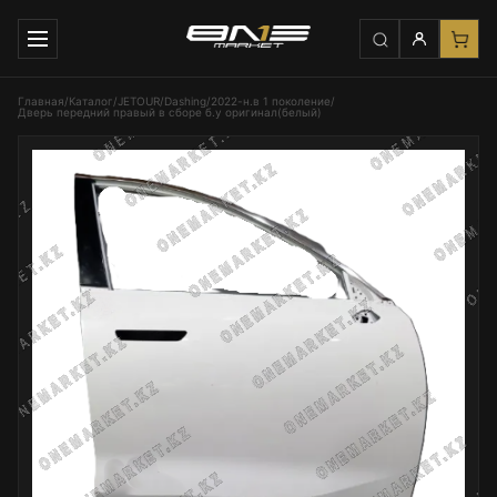
Главная
/
Каталог
/
JETOUR
/
Dashing
/
2022-н.в 1 поколение
/
Дверь передний правый в сборе б.у оригинал(белый)