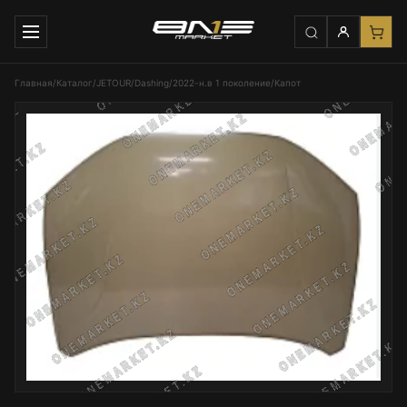
Главная
/
Каталог
/
JETOUR
/
Dashing
/
2022-н.в 1 поколение
/
Капот