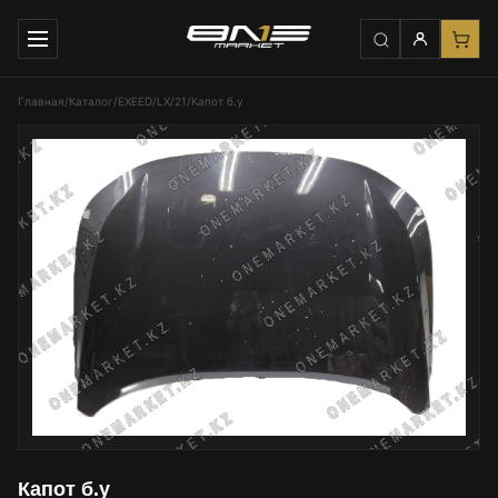
Главная
/
Каталог
/
EXEED
/
LX
/
21
/
Капот б.у
Капот б.у