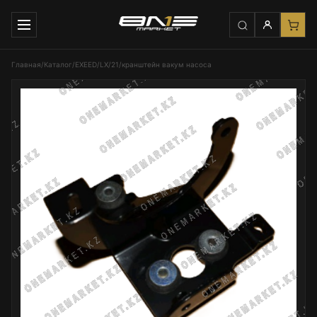
Главная
/
Каталог
/
EXEED
/
LX
/
21
/
кранштейн вакум насоса