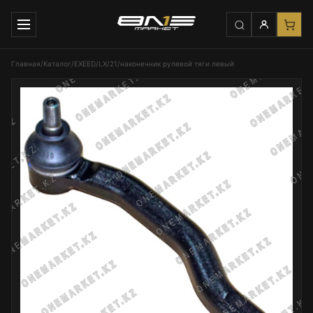
Главная
/
Каталог
/
EXEED
/
LX
/
21
/
наконечник рулевой тяги левый