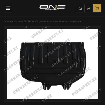
Главная
/
Каталог
/
EXEED
/
LX
/
21
/
нижняя защита бампера передняя