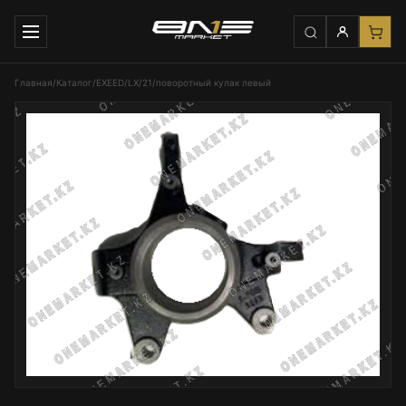
Главная
/
Каталог
/
EXEED
/
LX
/
21
/
поворотный кулак левый