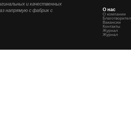
ригинальных и качественных
О нас
аз напрямую с фабрик с
О компании
Благотворител
Вакансии
Контакты
Журнал
Журнал