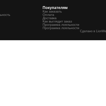
Покупателям
Как заказать
ьность
Оплата
Доставка
Как выглядит заказ
Программа лояльности
Программа лояльности
Сделано в
LionW