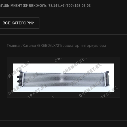
Г.ШЫМКЕНТ ЖИБЕК ЖОЛЫ 78/14
+7 (700) 193-03-03
ВСЕ КАТЕГОРИИ
Главная
/
Каталог
/
EXEED
/
LX
/
21
/
радиатор интеркуллера