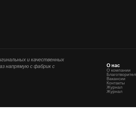
ригинальных и качественных
О нас
аз напрямую с фабрик с
О компании
Благотворител
Вакансии
Контакты
Журнал
Журнал