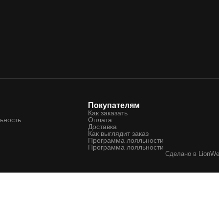
Покупателям
Как заказать
ьность
Оплата
Доставка
Как выглядит заказ
Программа лояльности
Программа лояльности
Сделано в
LionW