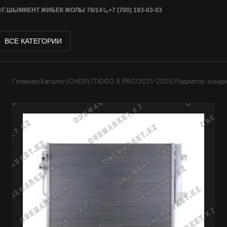
Г.ШЫМКЕНТ ЖИБЕК ЖОЛЫ 78/14
+7 (700) 193-03-03
ВСЕ КАТЕГОРИИ
Главная
/
Каталог
/
CHERY
/
TIGGO 8 PRO
/
2021-2025
/
Радиатор конд