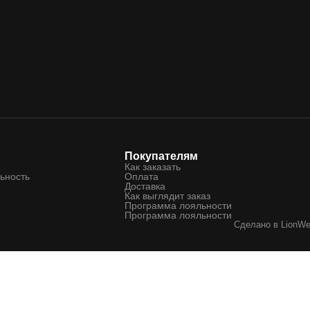
Покупателям
Как заказать
ьность
Оплата
Доставка
Как выглядит заказ
Программа лояльности
Программа лояльности
Сделано в
LionW