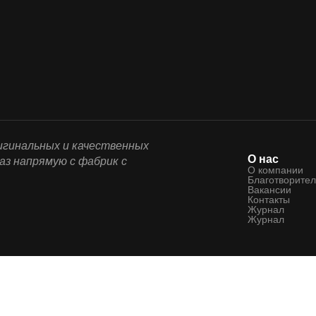
ригинальных и качественных
О нас
аз напрямую с фабрик с
О компании
Благотворител
Вакансии
Контакты
Журнал
Журнал