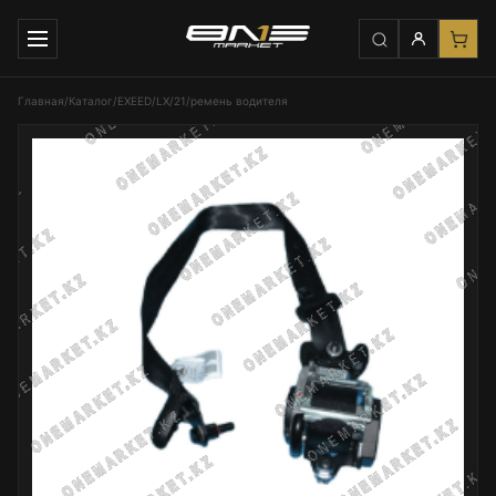
Главная
/
Каталог
/
EXEED
/
LX
/
21
/
ремень водителя