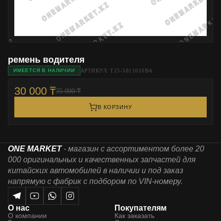
ремень водителя
АРТИКУЛ: T15-5811010BA
ИМЕЕТСЯ В НАЛИЧИИ
30 000 ₸
35 000 ₸
В КОРЗИНУ
ONE MARKET
- магазин с ассортиментом более 20
000 оригинальных и качественных запчастей для
китайских автомобилей в наличии и под заказ
напрямую с фабрик с подбором по VIN-номеру.
О нас
Покупателям
О компании
Как заказать