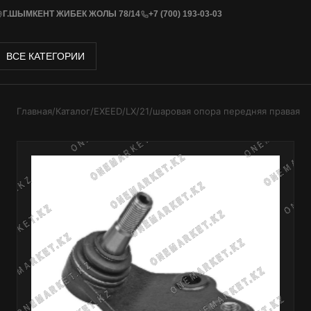
Г.ШЫМКЕНТ ЖИБЕК ЖОЛЫ 78/14
+7 (700) 193-03-03
ВСЕ КАТЕГОРИИ
Главная
/
Каталог
/
EXEED
/
LX
/
21
/
шаровая опора передняя правая