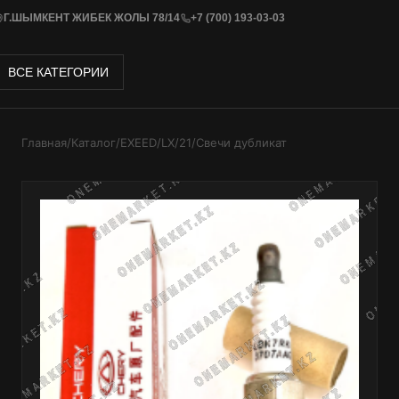
Г.ШЫМКЕНТ ЖИБЕК ЖОЛЫ 78/14
+7 (700) 193-03-03
ВСЕ КАТЕГОРИИ
Главная
/
Каталог
/
EXEED
/
LX
/
21
/
Свечи дубликат